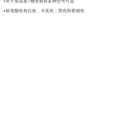
•夹子形或者T槽形都有多种型号可选
•标准颜色有白色，卡其色，黑色和青铜色
仕来高（东莞）电子制品有限公司
电话：
0769-83341628
手机：
138 2917 5579