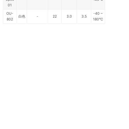
01
OU-
-40 ~
白色
-
22
3.0
3.5
802
180°C
仕来高（东莞）电子制品有限公司
电话：
0769-83341628
手机：
138 2917 5579