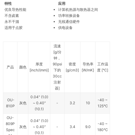
特性
应用
优良导热性能
计算机热源与散热器之间
不含卤素
功率转换设备
永不干涸
无线通信硬件
适用于点胶
供电设备
流速
[g/分
钟，
厚度
90psi
密度
导热率
工作温
产品
颜色
[inch/(mm)]
下的
[g/cm3]
[W/mK]
度 [­°C]
30cc
注射
器]
0.04" (1.0)
OU-
-40 ~
灰色
~ 0.40"
-
3.2
10
810P
125°C
(10.1)
OU-
0.04" (1.0)
809P
-40 ~
灰色
~ 0.40"
-
3.4
9.0
Spec
180°C
(10.1)